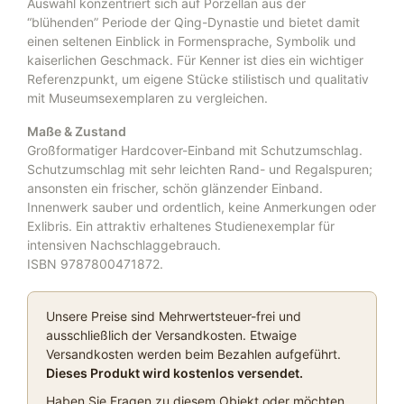
Auswahl konzentriert sich auf Porzellan aus der
“blühenden” Periode der Qing-Dynastie und bietet damit
einen seltenen Einblick in Formensprache, Symbolik und
kaiserlichen Geschmack. Für Kenner ist dies ein wichtiger
Referenzpunkt, um eigene Stücke stilistisch und qualitativ
mit Museumsexemplaren zu vergleichen.
Maße & Zustand
Großformatiger Hardcover-Einband mit Schutzumschlag.
Schutzumschlag mit sehr leichten Rand- und Regalspuren;
ansonsten ein frischer, schön glänzender Einband.
Innenwerk sauber und ordentlich, keine Anmerkungen oder
Exlibris. Ein attraktiv erhaltenes Studienexemplar für
intensiven Nachschlaggebrauch.
ISBN 9787800471872.
Unsere Preise sind Mehrwertsteuer-frei und
ausschließlich der Versandkosten. Etwaige
Versandkosten werden beim Bezahlen aufgeführt.
Dieses Produkt wird kostenlos versendet.
Haben Sie Fragen zu diesem Objekt oder möchten