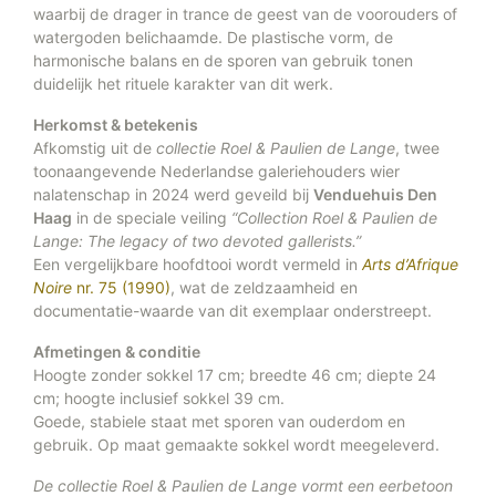
waarbij de drager in trance de geest van de voorouders of
watergoden belichaamde. De plastische vorm, de
harmonische balans en de sporen van gebruik tonen
duidelijk het rituele karakter van dit werk.
Herkomst & betekenis
Afkomstig uit de
collectie Roel & Paulien de Lange
, twee
toonaangevende Nederlandse galeriehouders wier
nalatenschap in 2024 werd geveild bij
Venduehuis Den
Haag
in de speciale veiling
“Collection Roel & Paulien de
Lange: The legacy of two devoted gallerists.”
Een vergelijkbare hoofdtooi wordt vermeld in
Arts d’Afrique
Noire
nr. 75 (1990)
, wat de zeldzaamheid en
documentatie-waarde van dit exemplaar onderstreept.
Afmetingen & conditie
Hoogte zonder sokkel 17 cm; breedte 46 cm; diepte 24
cm; hoogte inclusief sokkel 39 cm.
Goede, stabiele staat met sporen van ouderdom en
gebruik. Op maat gemaakte sokkel wordt meegeleverd.
De collectie Roel & Paulien de Lange vormt een eerbetoon