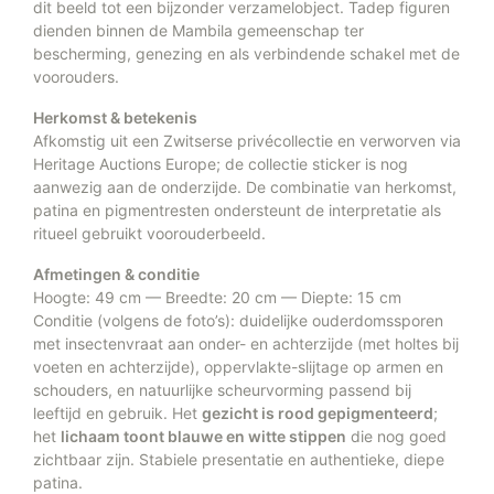
dit beeld tot een bijzonder verzamelobject. Tadep figuren
dienden binnen de Mambila gemeenschap ter
bescherming, genezing en als verbindende schakel met de
voorouders.
Herkomst & betekenis
Afkomstig uit een Zwitserse privécollectie en verworven via
Heritage Auctions Europe; de collectie sticker is nog
aanwezig aan de onderzijde. De combinatie van herkomst,
patina en pigmentresten ondersteunt de interpretatie als
ritueel gebruikt voorouderbeeld.
Afmetingen & conditie
Hoogte: 49 cm — Breedte: 20 cm — Diepte: 15 cm
Conditie (volgens de foto’s): duidelijke ouderdomssporen
met insectenvraat aan onder- en achterzijde (met holtes bij
voeten en achterzijde), oppervlakte-slijtage op armen en
schouders, en natuurlijke scheurvorming passend bij
leeftijd en gebruik. Het
gezicht is rood gepigmenteerd
;
het
lichaam toont blauwe en witte stippen
die nog goed
zichtbaar zijn. Stabiele presentatie en authentieke, diepe
patina.